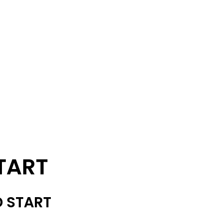
TART
D START