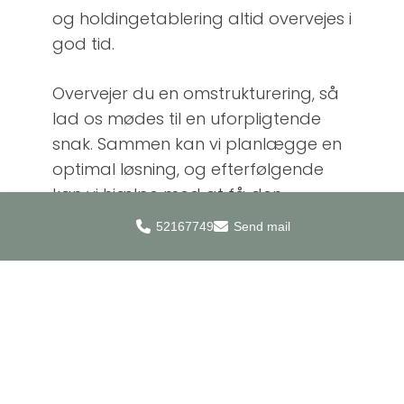
og holdingetablering altid overvejes i
god tid.
Overvejer du en omstrukturering, så
lad os mødes til en uforpligtende
snak. Sammen kan vi planlægge en
optimal løsning, og efterfølgende
kan vi hjælpe med at få den
gennemført.
52167749
Send mail
VÆRKTØJER
Virksomhedsomdannelse
(selskabsstiftelse ved
apportindskud af personlig
virksomhed i et selskab)