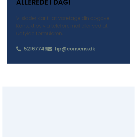
ALLEREDE I DAG!
Vi sidder klar til at varetage din opgave.
Kontakt os via telefon, mail eller ved at
udfylde formularen.
52167749
hp@consens.dk