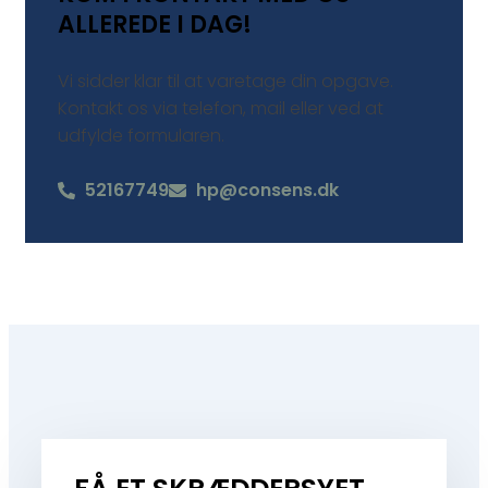
ALLEREDE I DAG!
Vi sidder klar til at varetage din opgave.
Kontakt os via telefon, mail eller ved at
udfylde formularen.
52167749
hp@consens.dk