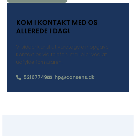
KOM I KONTAKT MED OS
ALLEREDE I DAG!
Vi sidder klar til at varetage din opgave.
Kontakt os via telefon, mail eller ved at
udfylde formularen.
52167749
hp@consens.dk